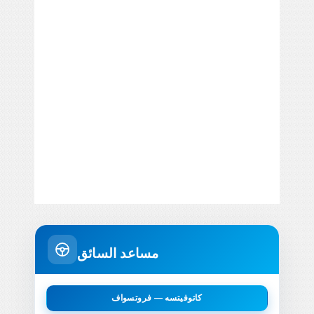
مساعد السائق
كاتوفيتسه — فروتسواف