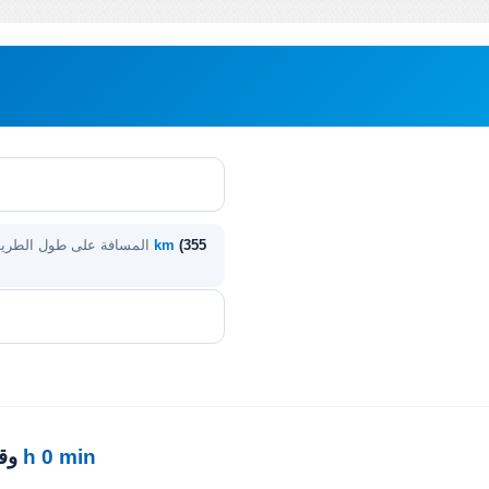
(355
572 km
المسافة على طول الطر
6 h 0 min
· 