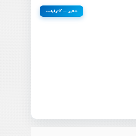
شتتين — كاتوفيتسه