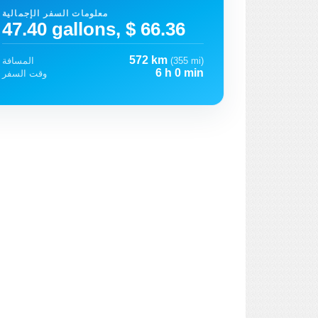
معلومات السفر الإجمالية
47.40 gallons, $ 66.36
572 km
(355 mi)
المسافة
6 h 0 min
وقت السفر