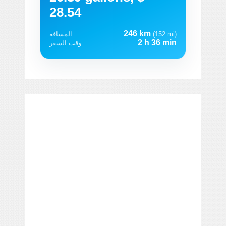
28.54
246 km
(152 mi)
المسافة
2 h 36 min
وقت السفر