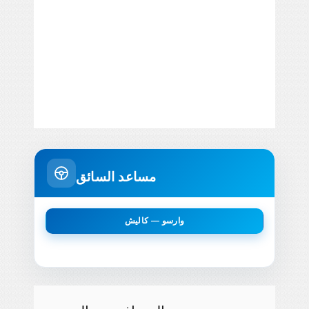
مساعد السائق
وارسو — كاليش