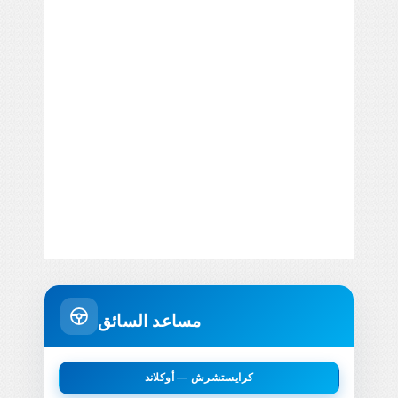
مساعد السائق
كرايستشرش — أوكلاند