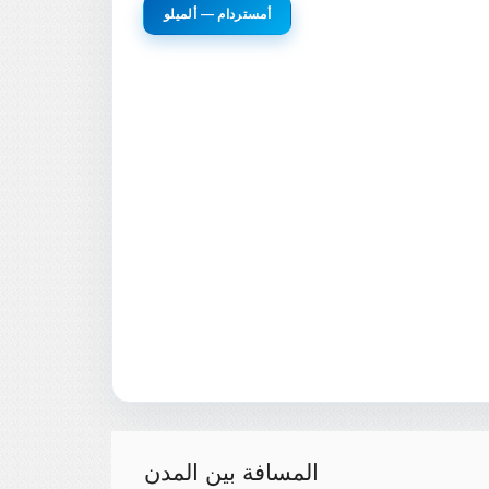
أمستردام — ألميلو
المسافة بين المدن