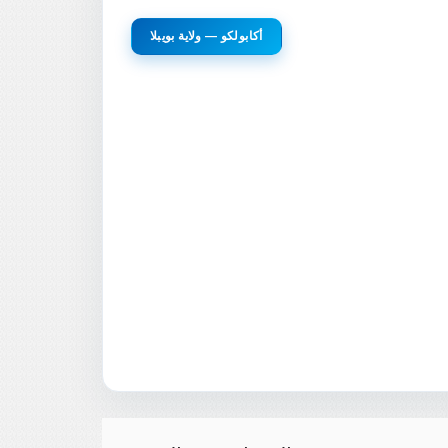
أكابولكو — ولاية بويبلا