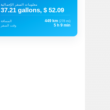
معلومات السفر الإجمالية
37.21 gallons, $ 52.09
449 km
(278 mi)
المسافة
5 h 9 min
وقت السفر