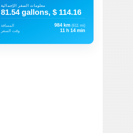
معلومات السفر الإجمالية
81.54 gallons, $ 114.16
984 km
(611 mi)
المسافة
11 h 14 min
وقت السفر