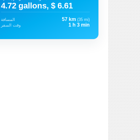
4.72 gallons, $ 6.61
57 km
(35 mi)
المسافة
1 h 3 min
وقت السفر