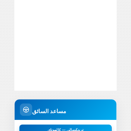
مساعد السائق
ترينكومالي — كالموناي