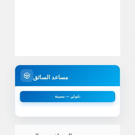
مساعد السائق
نابولي — مسينة