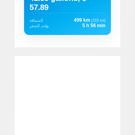
57.89
499 km
(310 mi)
المسافة
5 h 56 min
وقت السفر