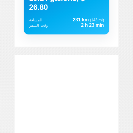
26.80
231 km
(143 mi)
المسافة
2 h 23 min
وقت السفر