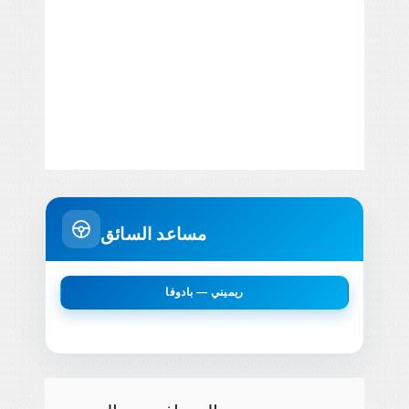
مساعد السائق
ريميني — بادوفا