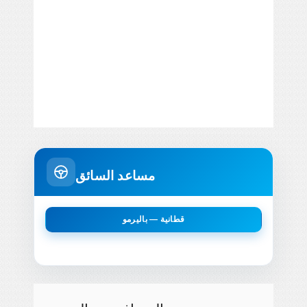
مساعد السائق
قطانية — باليرمو