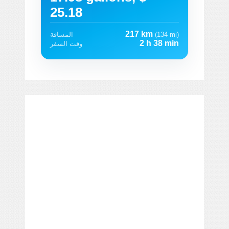
25.18
217 km
(134 mi)
المسافة
2 h 38 min
وقت السفر