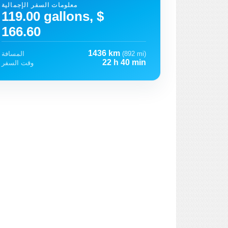
معلومات السفر الإجمالية
119.00 gallons, $
166.60
1436 km
(892 mi)
المسافة
22 h 40 min
وقت السفر