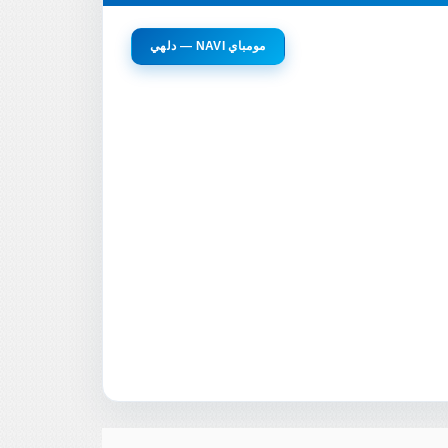
دلهي — NAVI مومباي