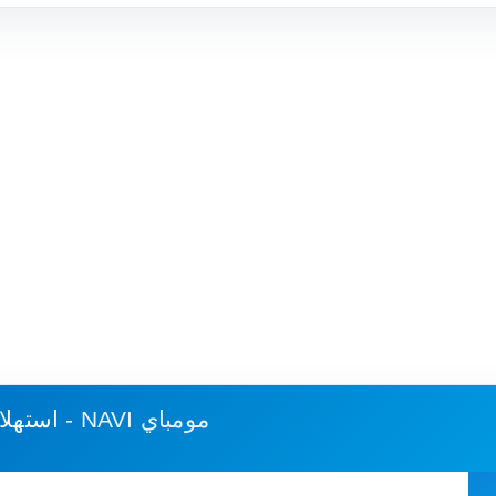
دلهي - NAVI مومباي
استهلا