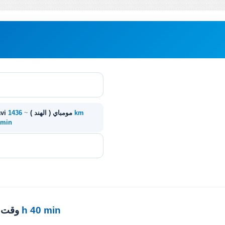
1436 km
دلهي ( الهند ) - Navi مومباي ( الهند )
~
0 min
22 h 40 min
· وقت