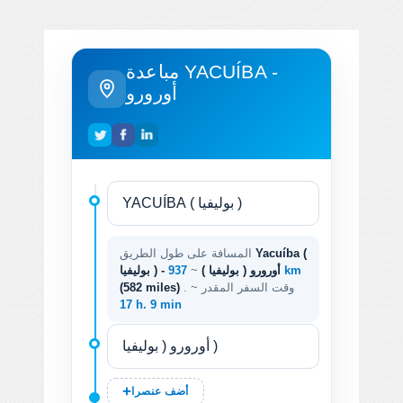
مباعدة YACUÍBA -
أورورو
Yacuíba (
المسافة على طول الطريق
937 km
بوليفيا ) - أورورو ( بوليفيا )
~
. وقت السفر المقدر ~
(582 miles)
17 h. 9 min
أضف عنصرا