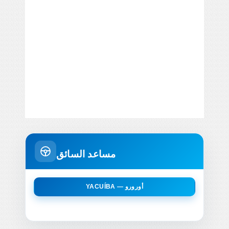
مساعد السائق
YACUÍBA — أورورو