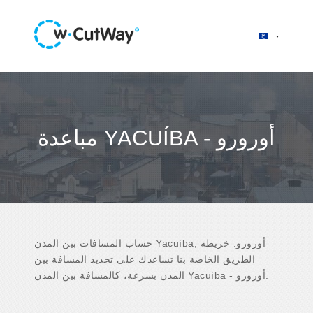
مباعدة YACUÍBA - أورورو
حساب المسافات بين المدن Yacuíba, أورورو. خريطة
الطريق الخاصة بنا تساعدك على تحديد المسافة بين
المدن بسرعة، كالمسافة بين المدن Yacuíba - أورورو.