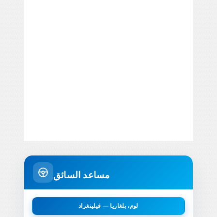
مساعد السائق
لوم، بلغاريا — فيلينغراد