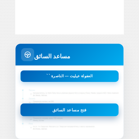
مساعد السائق
` ` العفولة عيليت — الناصرة
فتح مساعد السائق