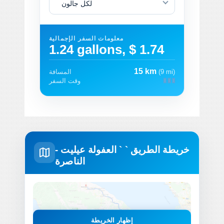
لكل جالون
معلومات السفر الإجمالية
1.24 gallons, $ 1.74
15 km
(9 mi)
المسافة
وقت السفر
خريطة الطريق ` ` العفولة عيليت -
الناصرة
إظهار الخريطة