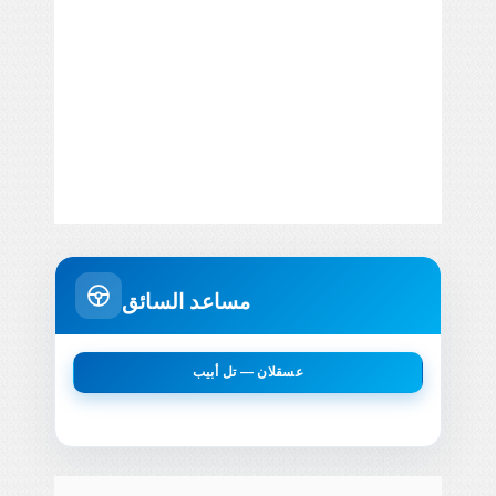
مساعد السائق
عسقلان — تل أبيب