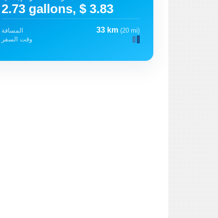
2.73 gallons, $ 3.83
33 km
(20 mi)
المسافة
وقت السفر