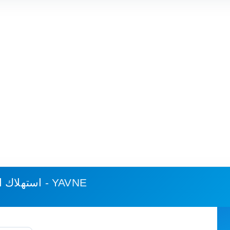
عسقلان - YAVNE
استهلاك ا