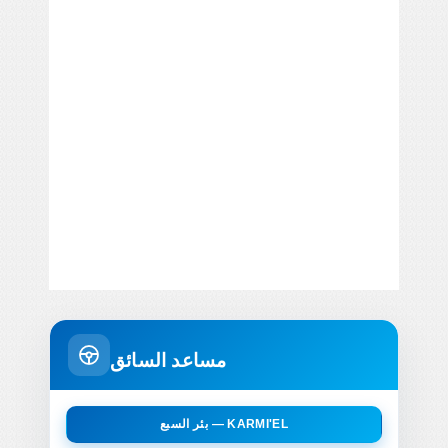
مساعد السائق
بئر السبع — KARMI'EL