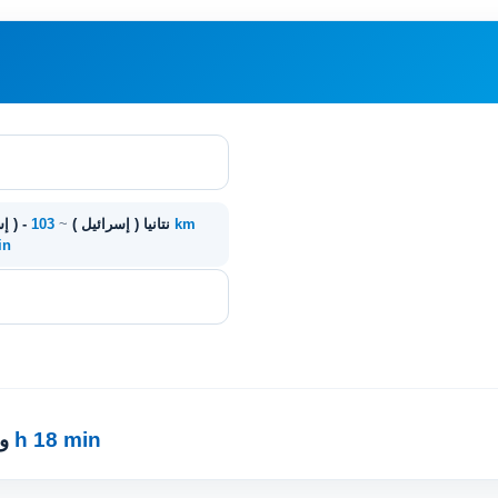
103 km
Karmi'el ( إسرائيل ) - نتانيا ( إسرائيل )
~
in
1 h 18 min
·