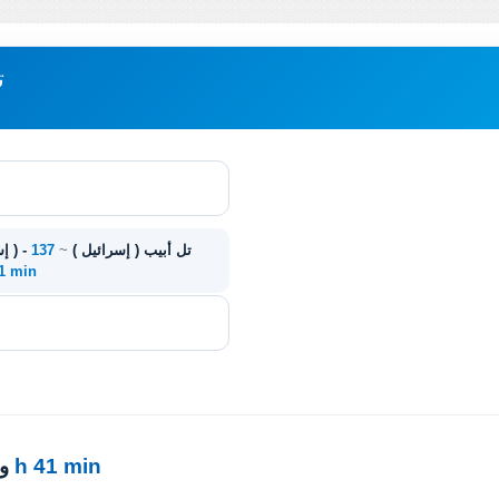
مب
Karmi'el ( إسرائيل ) - تل أبيب ( إسرائيل )
~
137
41 min
1 h 41 min
·