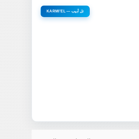
KARMI'EL — تل أبيب