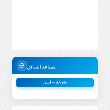
مساعد السائق
بتاح تكفا — أشدود