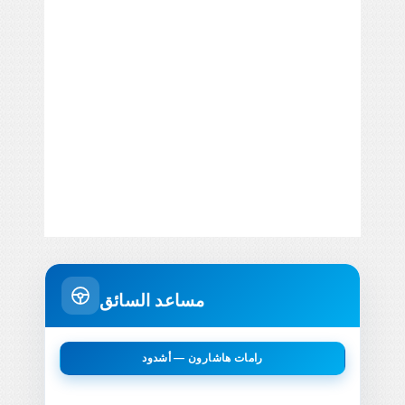
مساعد السائق
رامات هاشارون — أشدود