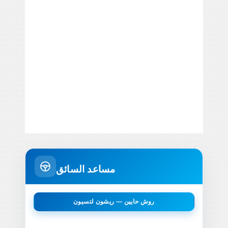
مساعد السائق
روش حايين — ريشون لتسيون