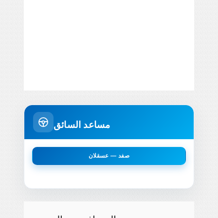
مساعد السائق
صفد — عسقلان