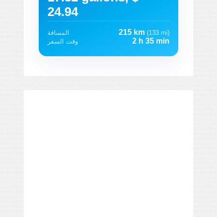
24.94
215 km
(133 mi)
المسافة
2 h 35 min
وقت السفر