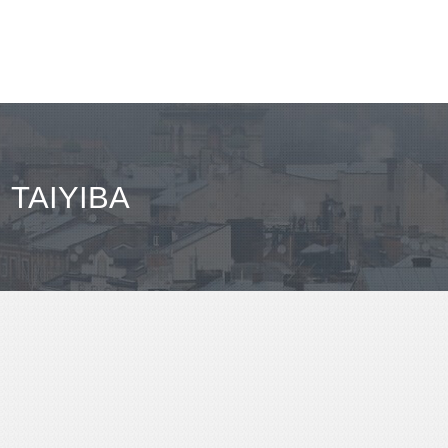
مباعدة JERUSALEM - إت TAIYIBA