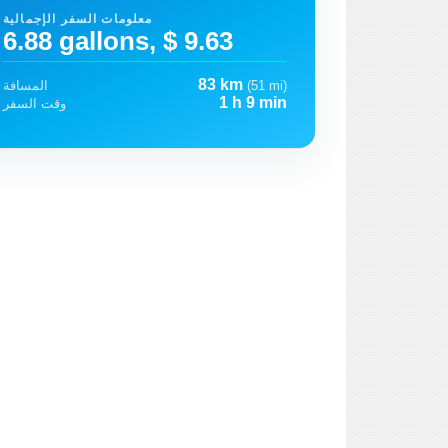
معلومات السفر الإجمالية
6.88 gallons, $ 9.63
83 km
(51 mi)
المسافة
1 h 9 min
وقت السفر