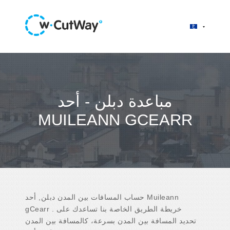
مباعدة دبلن - أحد
MUILEANN GCEARR
حساب المسافات بين المدن دبلن, أحد Muileann
gCearr . خريطة الطريق الخاصة بنا تساعدك على
تحديد المسافة بين المدن بسرعة، كالمسافة بين المدن