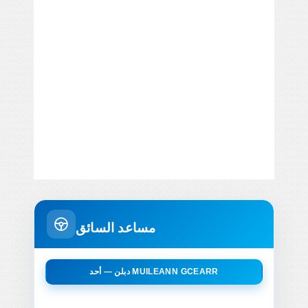
مساعد السائق
دبلن — أحد MUILEANN GCEARR