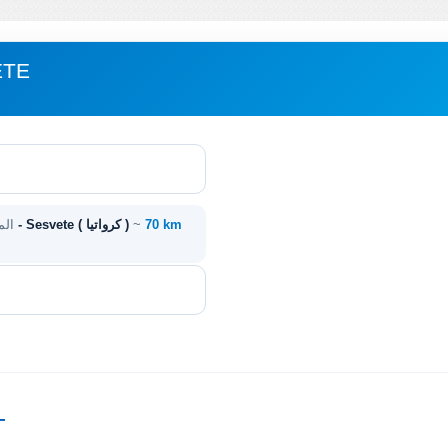
مباعدة 
70 km
~
كارلوفاتش ( كرواتيا ) - Sesvete ( كرواتيا )
الم
—