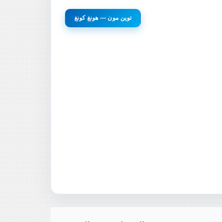
توين مون — هونغ كونغ