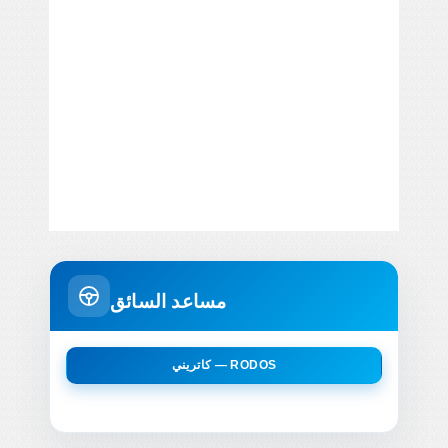
مساعد السائق
كاتريني — RODOS