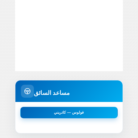
مساعد السائق
فولوس — كاتريني