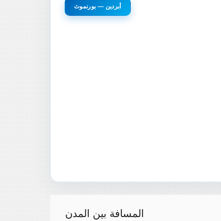
أبردين — بورنموث
المسافة بين المدن