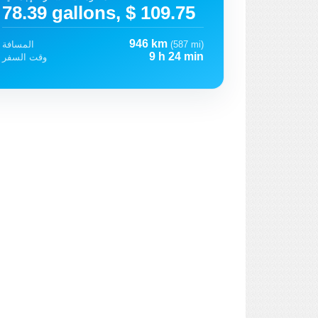
78.39 gallons, $ 109.75
946 km
(587 mi)
المسافة
9 h 24 min
وقت السفر