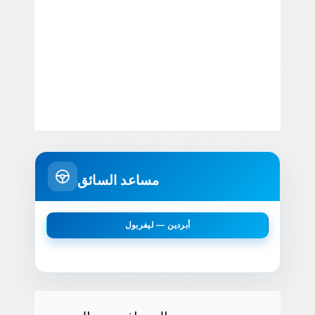
مساعد السائق
أبردين — ليفربول