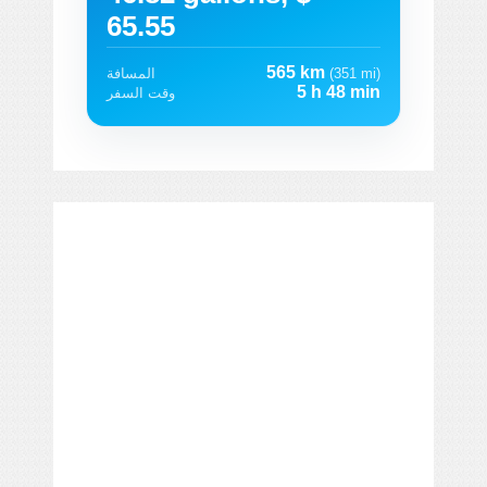
65.55
565 km
(351 mi)
المسافة
5 h 48 min
وقت السفر