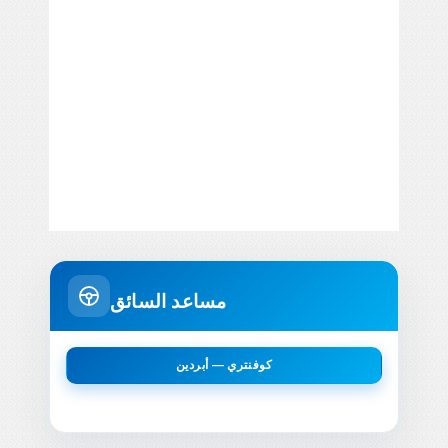
مساعد السائق
كوفنتري — أبردين