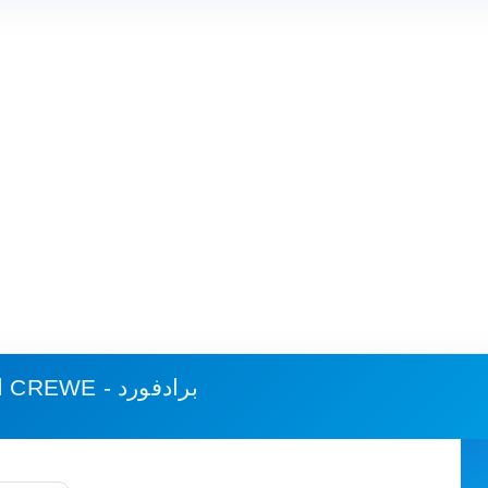
CREWE - برادفورد
استهلاك الوقود وكلفة الرحلة