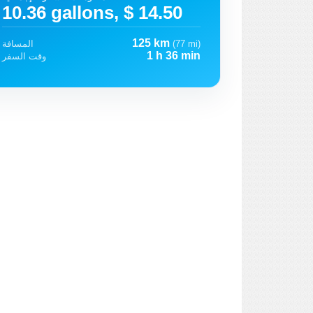
10.36 gallons, $ 14.50
125 km
(77 mi)
المسافة
1 h 36 min
وقت السفر