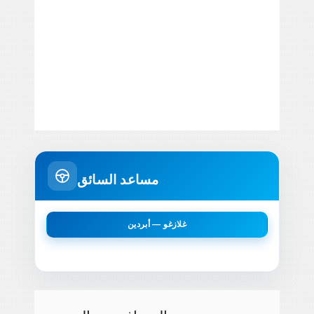
مساعد السائق
غلازغو — أبردين