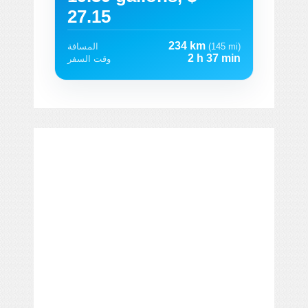
27.15
234 km
(145 mi)
المسافة
2 h 37 min
وقت السفر