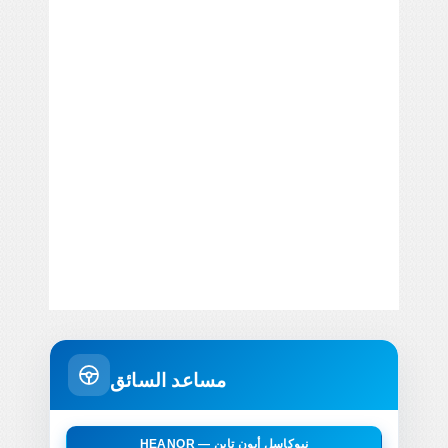
مساعد السائق
HEANOR — نيوكاسل أبون تاين