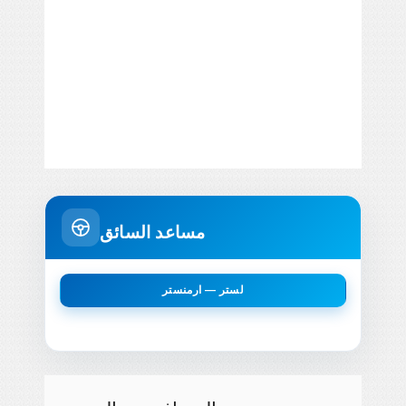
مساعد السائق
لستر — ارمنستر