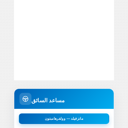
مساعد السائق
مانزفيلد — وولفرهامبتون