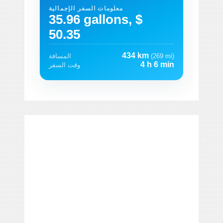
معلومات السفر الإجمالية
35.96 gallons, $
50.35
434 km
(269 mi)
المسافة
4 h 6 min
وقت السفر