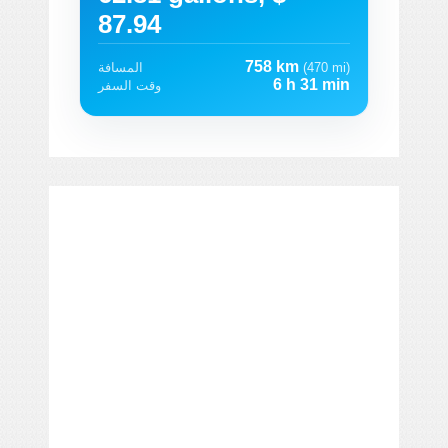
87.94
758 km
(470 mi)
المسافة
6 h 31 min
وقت السفر