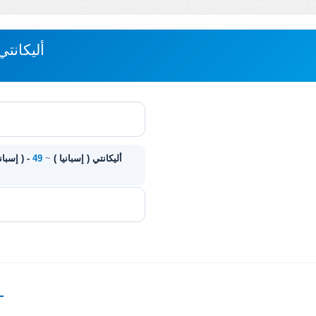
مباعدة L'ALFÀS DEL PI - أليكانت
l'Alfàs del Pi ( إسبانيا ) - أليكانتي ( إسبانيا )
~
49
—