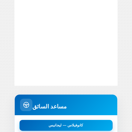
مساعد السائق
كانوفيلاس — ليجانيس