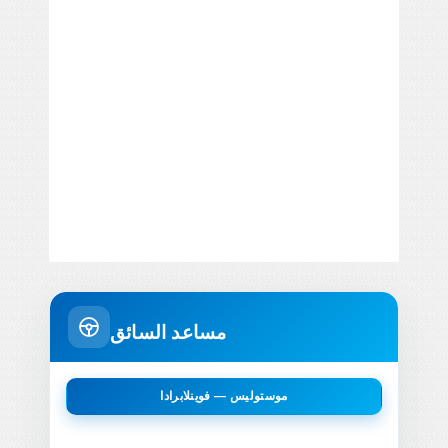
مساعد السائق
موستوليس — فوينلابرادا