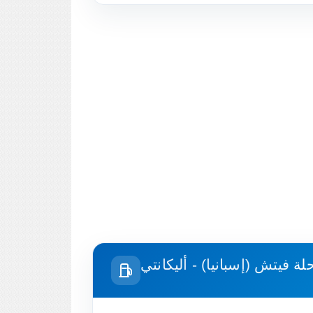
حلة
فيتش (إسبانيا) - أليكانتي