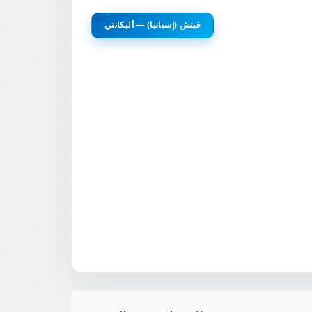
فيتش (إسبانيا) — أليكانتي