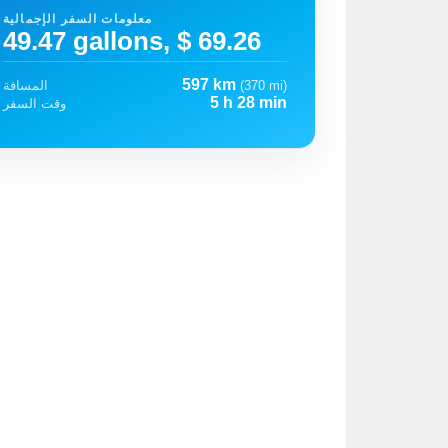
معلومات السفر الإجمالية
49.47 gallons, $ 69.26
597 km
(370 mi)
المسافة
5 h 28 min
وقت السفر