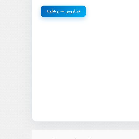
فيناروس — برشلونة