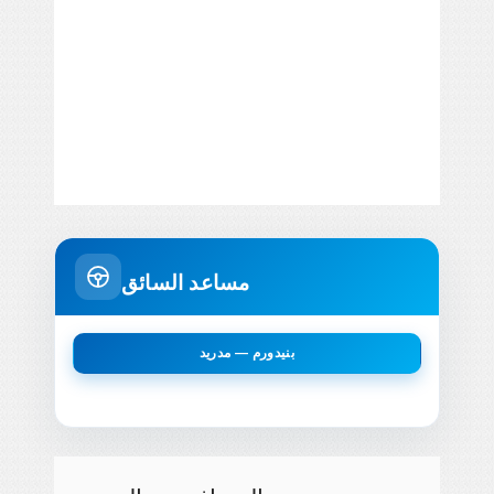
مساعد السائق
بنيدورم — مدريد