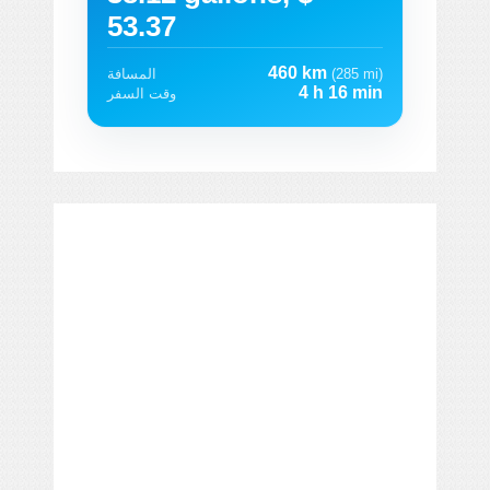
53.37
460 km
(285 mi)
المسافة
4 h 16 min
وقت السفر