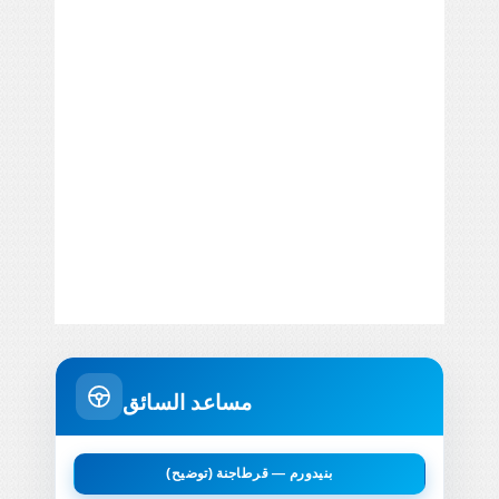
مساعد السائق
بنيدورم — قرطاجنة (توضيح)