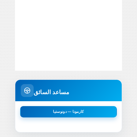
مساعد السائق
كارمونا — دونوستيا