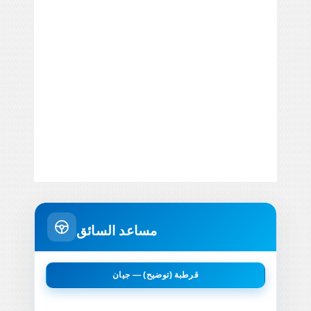
مساعد السائق
قرطبة (توضيح) — جيان